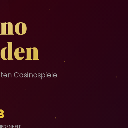
ino
oden
esten Casinospiele
3
IEDENHEIT