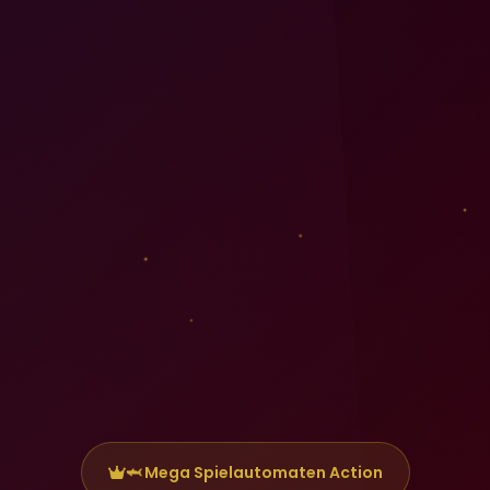
🦈 Mega Spielautomaten Action