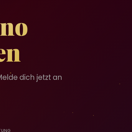
ino
en
elde dich jetzt an
TUNG