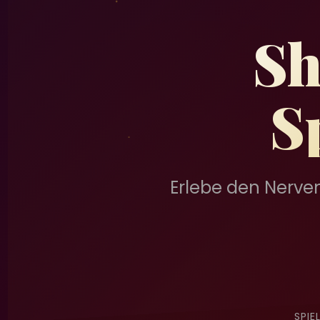
Sh
S
Erlebe den Nerven
SPIE