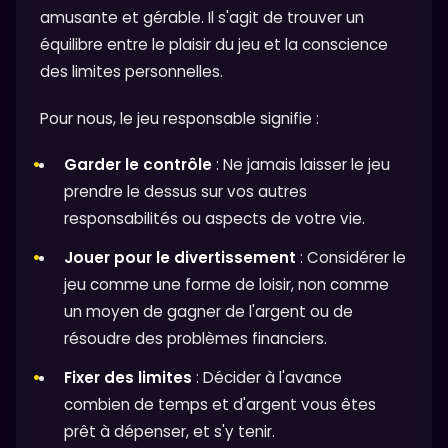
amusante et gérable. Il s'agit de trouver un
équilibre entre le plaisir du jeu et la conscience
des limites personnelles.
Pour nous, le jeu responsable signifie :
Garder le contrôle
: Ne jamais laisser le jeu
prendre le dessus sur vos autres
responsabilités ou aspects de votre vie.
Jouer pour le divertissement
: Considérer le
jeu comme une forme de loisir, non comme
un moyen de gagner de l'argent ou de
résoudre des problèmes financiers.
Fixer des limites
: Décider à l'avance
combien de temps et d'argent vous êtes
prêt à dépenser, et s'y tenir.