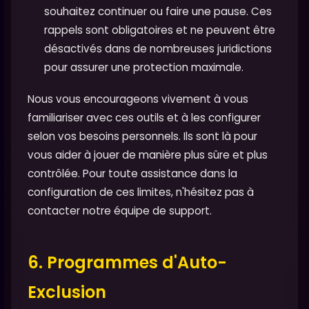
souhaitez continuer ou faire une pause. Ces
rappels sont obligatoires et ne peuvent être
désactivés dans de nombreuses juridictions
pour assurer une protection maximale.
Nous vous encourageons vivement à vous
familiariser avec ces outils et à les configurer
selon vos besoins personnels. Ils sont là pour
vous aider à jouer de manière plus sûre et plus
contrôlée. Pour toute assistance dans la
configuration de ces limites, n'hésitez pas à
contacter notre équipe de support.
6. Programmes d'Auto-
Exclusion