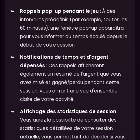
Rappels pop-up pendant le jeu
: À des
intervalles prédéfinis (par exemple, toutes les
60 minutes), une fenêtre pop-up apparaîtra
pour vous informer du temps écoulé depuis le
début de votre session.
Notifications de temps et d'argent
dépensés
: Ces rappels afficheront
également un résumé de l'argent que vous
avez misé et gagné/perdu pendant cette
session, vous offrant une vue d'ensemble
claire de votre activité.
Affichage des statistiques de session
:
Vous aurez la possibilité de consulter des
statistiques détaillées de votre session
actuelle, vous permettant de décider si vous