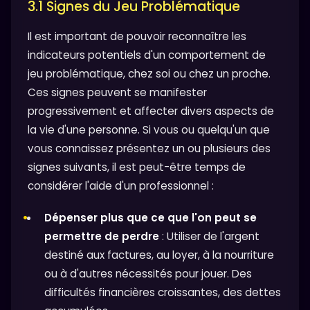
3.1 Signes du Jeu Problématique
Il est important de pouvoir reconnaître les
indicateurs potentiels d'un comportement de
jeu problématique, chez soi ou chez un proche.
Ces signes peuvent se manifester
progressivement et affecter divers aspects de
la vie d'une personne. Si vous ou quelqu'un que
vous connaissez présentez un ou plusieurs des
signes suivants, il est peut-être temps de
considérer l'aide d'un professionnel :
Dépenser plus que ce que l'on peut se
permettre de perdre
: Utiliser de l'argent
destiné aux factures, au loyer, à la nourriture
ou à d'autres nécessités pour jouer. Des
difficultés financières croissantes, des dettes