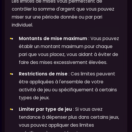
Les limites de mises vous permettent de
contrôler la somme d'argent que vous pouvez
miser sur une période donnée ou par pari
individuel.
Montants de mise maximum
: Vous pouvez
établir un montant maximum pour chaque
pari que vous placez, vous aidant à éviter de
faire des mises excessivement élevées.
Restrictions de mise
: Ces limites peuvent
être appliquées à l'ensemble de votre
activité de jeu ou spécifiquement à certains
types de jeux.
Limiter par type de jeu
: Si vous avez
tendance à dépenser plus dans certains jeux,
vous pouvez appliquer des limites