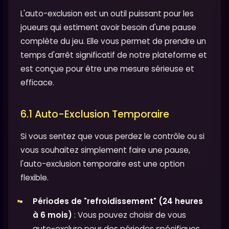
L'auto-exclusion est un outil puissant pour les
joueurs qui estiment avoir besoin d'une pause
complète du jeu. Elle vous permet de prendre un
temps d'arrêt significatif de notre plateforme et
est conçue pour être une mesure sérieuse et
efficace.
6.1 Auto-Exclusion Temporaire
Si vous sentez que vous perdez le contrôle ou si
vous souhaitez simplement faire une pause,
l'auto-exclusion temporaire est une option
flexible.
Périodes de "refroidissement" (24 heures
à 6 mois)
: Vous pouvez choisir de vous
auto-exclure pour des périodes spécifiques,