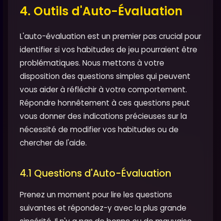
4. Outils d'Auto-Évaluation
L'auto-évaluation est un premier pas crucial pour
identifier si vos habitudes de jeu pourraient être
problématiques. Nous mettons à votre
disposition des questions simples qui peuvent
vous aider à réfléchir à votre comportement.
Répondre honnêtement à ces questions peut
vous donner des indications précieuses sur la
nécessité de modifier vos habitudes ou de
chercher de l'aide.
4.1 Questions d'Auto-Évaluation
Prenez un moment pour lire les questions
suivantes et répondez-y avec la plus grande