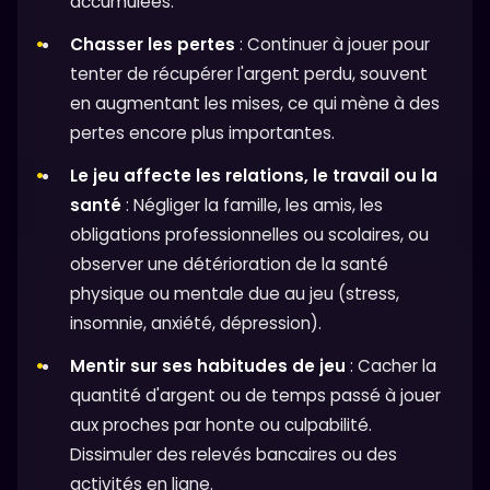
accumulées.
Chasser les pertes
: Continuer à jouer pour
tenter de récupérer l'argent perdu, souvent
en augmentant les mises, ce qui mène à des
pertes encore plus importantes.
Le jeu affecte les relations, le travail ou la
santé
: Négliger la famille, les amis, les
obligations professionnelles ou scolaires, ou
observer une détérioration de la santé
physique ou mentale due au jeu (stress,
insomnie, anxiété, dépression).
Mentir sur ses habitudes de jeu
: Cacher la
quantité d'argent ou de temps passé à jouer
aux proches par honte ou culpabilité.
Dissimuler des relevés bancaires ou des
activités en ligne.