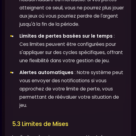
atteignent ce seuil, vous ne pourrez plus jouer
aux jeux où vous pourriez perdre de l'argent
jusqu'à la fin de la période.
Limites de pertes basées sur le temps
:
Ces limites peuvent être configurées pour
s'appliquer sur des cycles spécifiques, offrant
une flexibilité dans votre gestion de jeu.
Alertes automatiques
: Notre système peut
vous envoyer des notifications si vous
approchez de votre limite de perte, vous
permettant de réévaluer votre situation de
jeu.
5.3 Limites de Mises