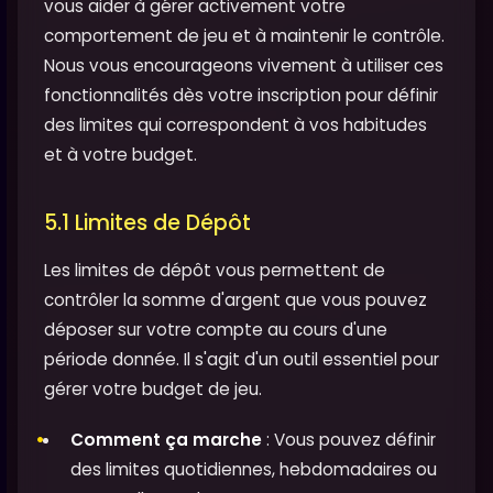
vous aider à gérer activement votre
comportement de jeu et à maintenir le contrôle.
Nous vous encourageons vivement à utiliser ces
fonctionnalités dès votre inscription pour définir
des limites qui correspondent à vos habitudes
et à votre budget.
5.1 Limites de Dépôt
Les limites de dépôt vous permettent de
contrôler la somme d'argent que vous pouvez
déposer sur votre compte au cours d'une
période donnée. Il s'agit d'un outil essentiel pour
gérer votre budget de jeu.
Comment ça marche
: Vous pouvez définir
des limites quotidiennes, hebdomadaires ou