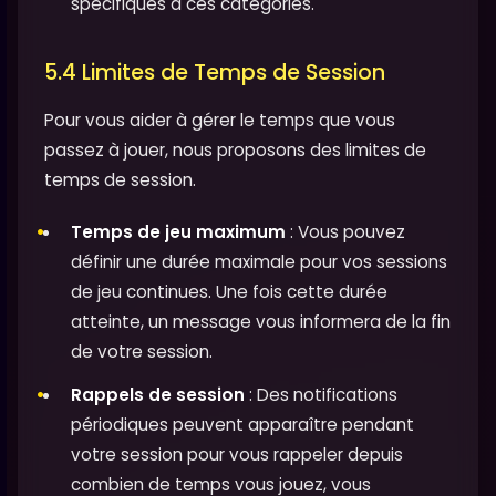
spécifiques à ces catégories.
5.4 Limites de Temps de Session
Pour vous aider à gérer le temps que vous
passez à jouer, nous proposons des limites de
temps de session.
Temps de jeu maximum
: Vous pouvez
définir une durée maximale pour vos sessions
de jeu continues. Une fois cette durée
atteinte, un message vous informera de la fin
de votre session.
Rappels de session
: Des notifications
périodiques peuvent apparaître pendant
votre session pour vous rappeler depuis
combien de temps vous jouez, vous