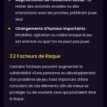
retirer des activités sociales ou des
interactions avec les proches, préférant jouer
seul.
Changements d'humeur importants
:
Irritabilité, agitation ou colère lorsque le jeu
est entravé ou que l'on ne peut pas jouer.
3.2 Facteurs de Risque
Certains facteurs peuvent augmenter la
vulnérabilité d'une personne au développement
d'un problème de jeu. Il est important d'être
conscient de ces éléments afin de mieux se
protéger ou de soutenir ceux qui pourraient être
à risque :