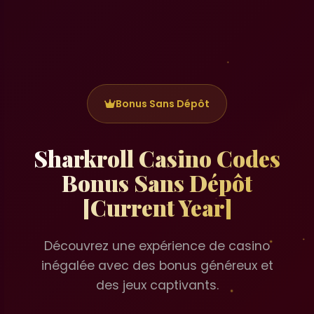
Bonus Sans Dépôt
Sharkroll Casino Codes
Bonus Sans Dépôt
[Current Year]
Découvrez une expérience de casino
inégalée avec des bonus généreux et
des jeux captivants.