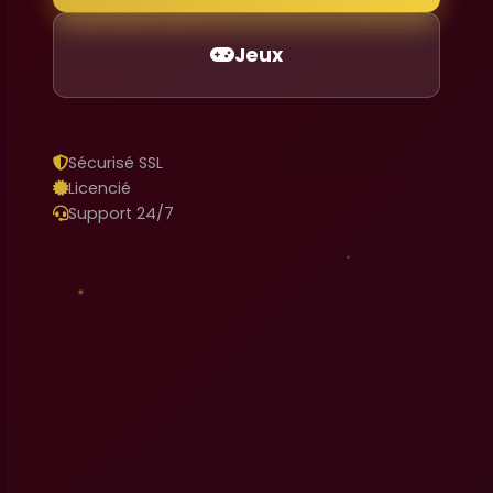
Jeux
Sécurisé SSL
Licencié
Support 24/7