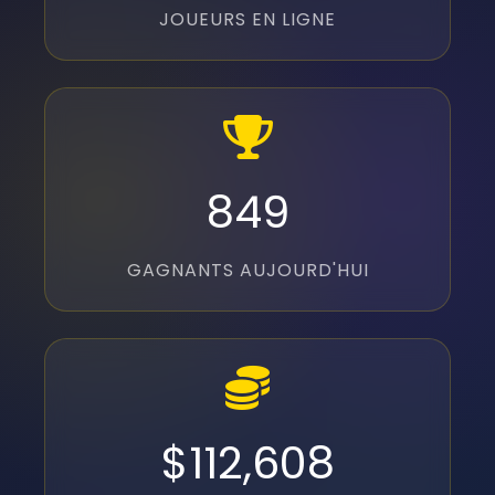
JOUEURS EN LIGNE
892
GAGNANTS AUJOURD'HUI
$124,566