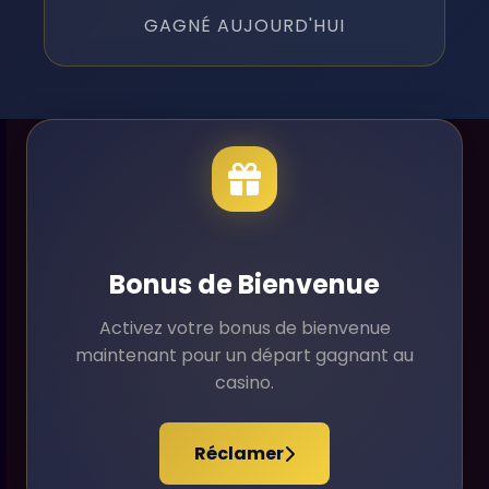
GAGNÉ AUJOURD'HUI
Bonus de Bienvenue
Activez votre bonus de bienvenue
maintenant pour un départ gagnant au
casino.
Réclamer