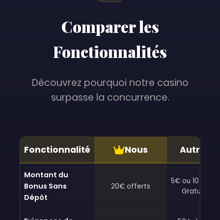
Comparer les
Fonctionnalités
Découvrez pourquoi notre casino
surpasse la concurrence.
Fonctionnalité
Nous
Autres
Montant du
5€ ou 10 Tours
Bonus Sans
20€ offerts
Gratuits
Dépôt