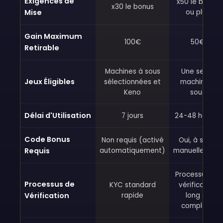
Exigences de
x50 le bonus
x30 le bonus
Mise
ou plus
Gain Maximum
100€
50€
Retirable
Machines à sous
Une seule
Jeux Éligibles
sélectionnées et
machine à
Keno
sous
Délai d'Utilisation
7 jours
24-48 heures
Code Bonus
Non requis (activé
Oui, à saisir
Requis
automatiquement)
manuellement
Processus de
Processus de
KYC standard
vérification
Vérification
rapide
long et
complexe