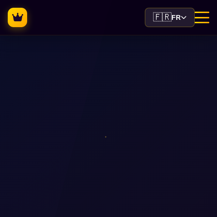
🇫🇷
FR