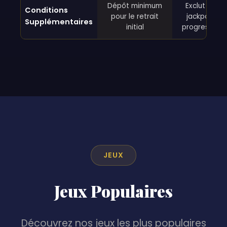
Dépôt minimum
Exclut les
Conditions
pour le retrait
jackpots
Supplémentaires
initial
progressifs
JEUX
Jeux Populaires
Découvrez nos jeux les plus populaires