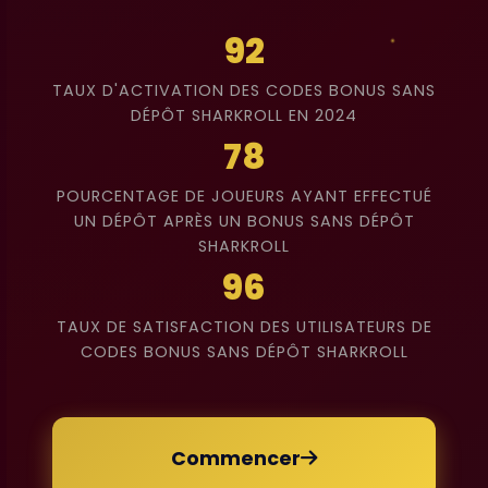
92
TAUX D'ACTIVATION DES CODES BONUS SANS
DÉPÔT SHARKROLL EN 2024
78
POURCENTAGE DE JOUEURS AYANT EFFECTUÉ
UN DÉPÔT APRÈS UN BONUS SANS DÉPÔT
SHARKROLL
96
TAUX DE SATISFACTION DES UTILISATEURS DE
CODES BONUS SANS DÉPÔT SHARKROLL
Commencer