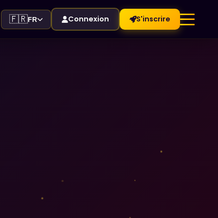
🇫🇷
Connexion
S'inscrire
FR