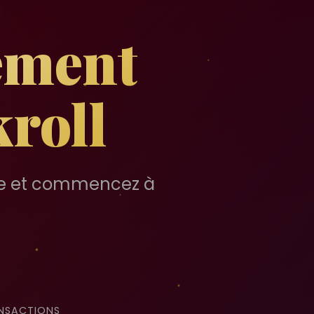
ement
roll
nue et commencez à
ANSACTIONS