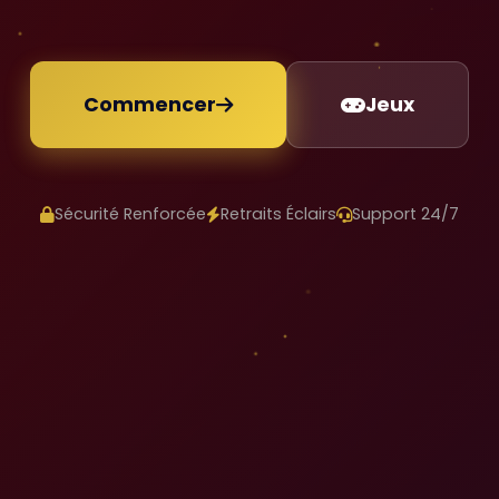
Commencer
Jeux
Sécurité Renforcée
Retraits Éclairs
Support 24/7