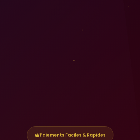
Paiements Faciles & Rapides