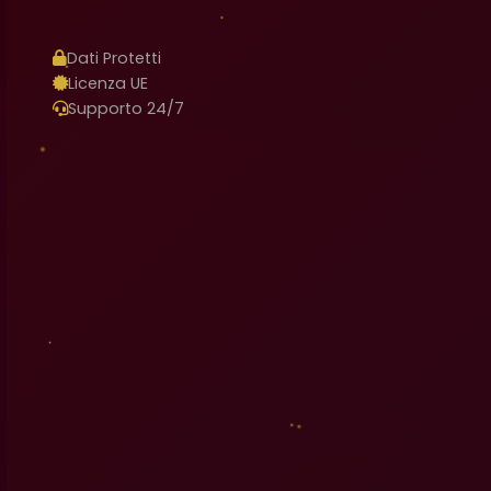
Dati Protetti
Licenza UE
Supporto 24/7