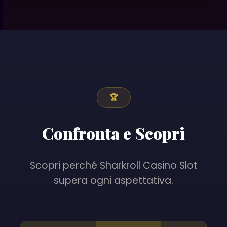
🏆
Confronta e Scopri
Scopri perché Sharkroll Casino Slot
supera ogni aspettativa.