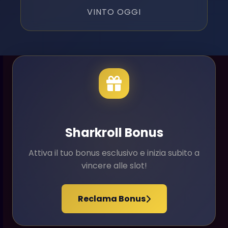
VINTO OGGI
Sharkroll Bonus
Attiva il tuo bonus esclusivo e inizia subito a
vincere alle slot!
Reclama Bonus